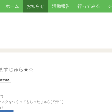
ホーム
お知らせ
活動報告
行ってみる
ますじゅら★☆
')
クをつくってもらったじゅら( *´艸｀)
♪