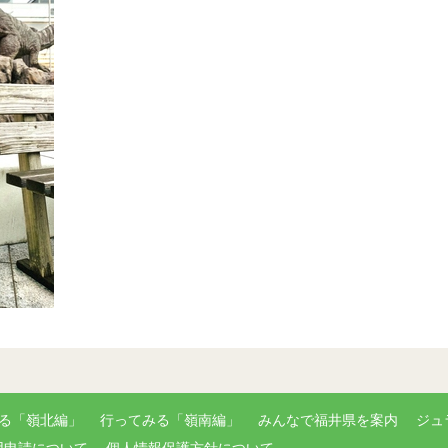
る「嶺北編」
行ってみる「嶺南編」
みんなで福井県を案内
ジュ